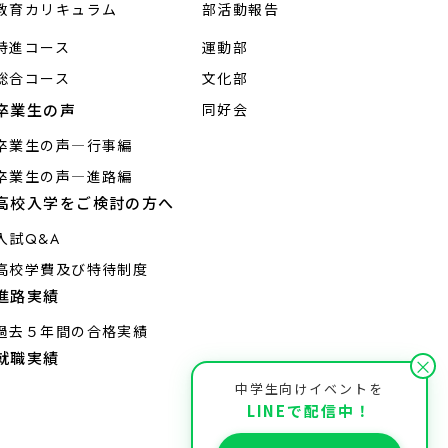
教育カリキュラム
部活動報告
特進コース
運動部
総合コース
文化部
卒業生の声
同好会
卒業生の声―行事編
卒業生の声―進路編
高校入学をご検討の方へ
入試Q&A
高校学費及び特待制度
進路実績
過去５年間の合格実績
就職実績
×
中学生向けイベントを
LINEで配信中！