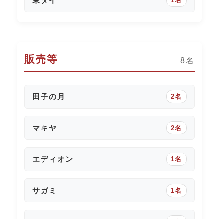
東タイ
1名
販売等
8名
田子の月
2名
マキヤ
2名
エディオン
1名
サガミ
1名