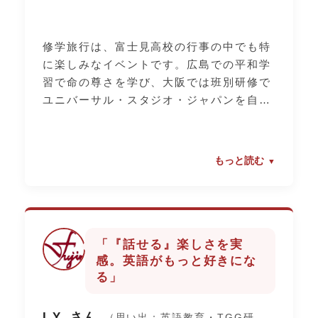
修学旅行は、富士見高校の行事の中でも特
に楽しみなイベントです。広島での平和学
習で命の尊さを学び、大阪では班別研修で
ユニバーサル・スタジオ・ジャパンを自分
たちで計画して回りました。普段の学校生
活では見られない友達の意外な一面を知る
ことができたり、夜まで語り合ったり…。
もっと読む
あの3泊4日で、仲間との距離がぐっと縮ま
りました。
「『話せる』楽しさを実
感。英語がもっと好きにな
る」
I.Y. さん
（思い出：英語教育・TGG研