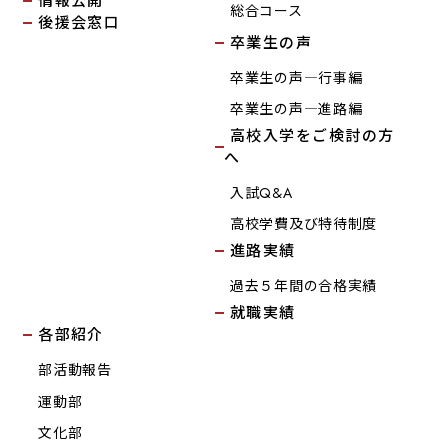
情報公開
総合コース
後援会窓口
卒業生の声
卒業生の声―行事編
卒業生の声―進路編
高校入学をご検討の方
へ
入試Q&A
高校学費及び特待制度
進路実績
過去５年間の合格実績
就職実績
各部紹介
部活動報告
運動部
文化部