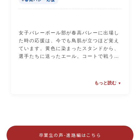
#春高バレー応援
女子バレーボール部が春高バレーに出場し
た時の応援は、今でも鳥肌が立つほど覚え
ています。黄色に染まったスタンドから、
選手たちに送ったエール。コートで戦う選
手たちの姿に、応援している私たちの方が
勇気をもらいました。2回戦で強豪校に勝
った時は本当に感動しました！あの時感じ
もっと読む
た「富士見生としての誇り」は、卒業して
もずっと心の中に残ることでしょう。
卒業生の声-進路編はこちら