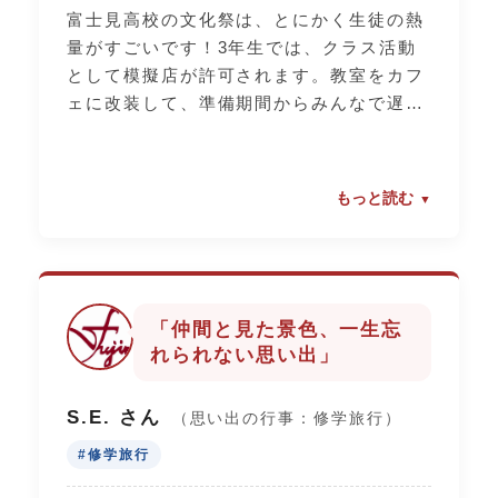
富士見高校の文化祭は、とにかく生徒の熱
量がすごいです！3年生では、クラス活動
として模擬店が許可されます。教室をカフ
ェに改装して、準備期間からみんなで遅く
まで残って作り上げました。体育祭では、
クラス対抗のリレーや応援合戦で、普段は
静かな友達も全力で声を張り上げていまし
もっと読む
た。また、色別対抗は学年を超えて盛り上
がれるので、富士見祭が終わる頃にはクラ
スの絆が本当に深まります。この一体感
は、富士見ならではの宝物です。
「仲間と見た景色、一生忘
れられない思い出」
S.E. さん
（思い出の行事：修学旅行）
#修学旅行