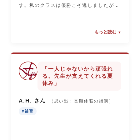
す。私のクラスは優勝こそ逃しましたが、
負けて本気で悔しがったり、スーパープレ
ーに全員でハイタッチしたり。先生方も一
緒になって盛り上がってくれる、富士見ら
もっと読む
しい温かくて熱い一日でした。令和7年度
からバドミントンが競技に加わりました。
中学生の皆さん、富士見で青春を謳歌して
ください。
「一人じゃないから頑張れ
る。先生が支えてくれる夏
休み」
A.H. さん
（思い出：長期休暇の補講）
#補習