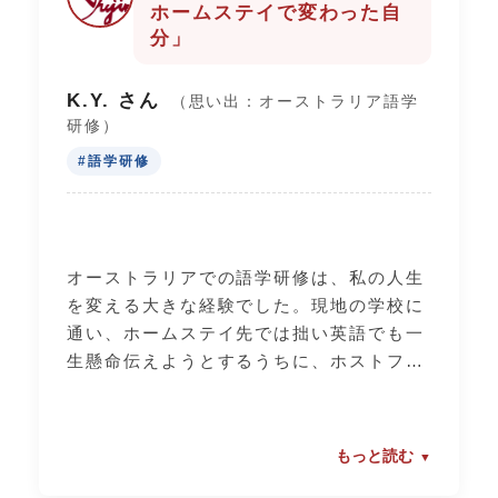
ホームステイで変わった自
分」
K.Y. さん
（思い出：オーストラリア語学
研修）
#語学研修
オーストラリアでの語学研修は、私の人生
を変える大きな経験でした。現地の学校に
通い、ホームステイ先では拙い英語でも一
生懸命伝えようとするうちに、ホストファ
ミリーが本当の家族のように接してくれま
した。異文化に触れることで、自分の視野
がいかに狭かったかを知りました。日本を
もっと読む
飛び出して学んだあの経験が、今の自分の