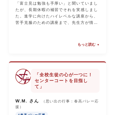
「富士見は勉強も手厚い」と聞いていまし
たが、長期休暇の補習でそれを実感しまし
た。進学に向けたハイレベルな講座から、
苦手克服のための講座まで、先生方が情熱
を持って教えてくれます。友達と一緒にお
弁当を食べてから自習室に残る時間は、今
思えば一番「頑張っている自分」を感じら
もっと読む
れた時間でした。わからないところをすぐ
に質問できる先生との距離の近さが、私の
強みになりました。
「全校生徒の心が一つに！
センターコートを目指し
て」
W.M. さん
（思い出の行事：春高バレー応
援）